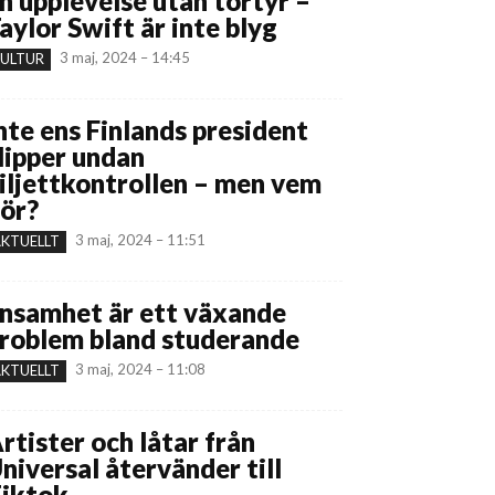
n upplevelse utan tortyr –
aylor Swift är inte blyg
3 maj, 2024 – 14:45
ULTUR
nte ens Finlands president
lipper undan
iljettkontrollen – men vem
ör?
3 maj, 2024 – 11:51
KTUELLT
nsamhet är ett växande
roblem bland studerande
3 maj, 2024 – 11:08
KTUELLT
rtister och låtar från
niversal återvänder till
iktok