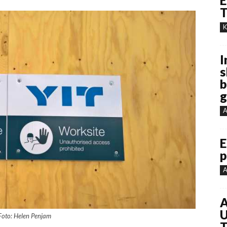
E
T
K
I
s
b
g
A
E
p
A
A
U
 Foto: Helen Penjam
T