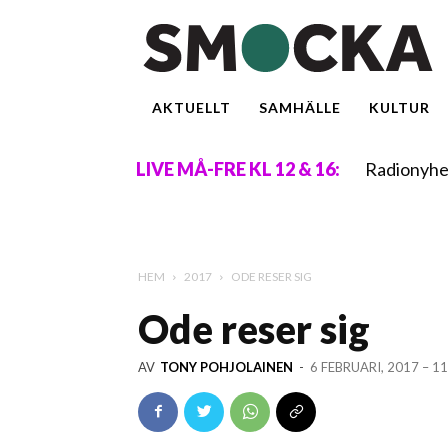
AKTUELLT
SAMHÄLLE
KULTUR
Radionyhe
LIVE MÅ-FRE KL 12 & 16:
HEM
2017
ODE RESER SIG
Ode reser sig
AV
TONY POHJOLAINEN
-
6 FEBRUARI, 2017 – 11