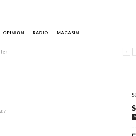
OPINION
RADIO
MAGASIN
ter
S
S
:07
A