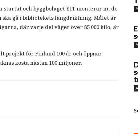
n startat och byggbolaget YIT monterar nu
de
A
ska gå i bibliotekets längdriktning. Målet är
garna, där varje del väger över 85 000 kilo, är
E
s
A
lt projekt för Finland 100 år och öppnar
äknas kosta nästan 100 miljoner.
D
s
t
A
S