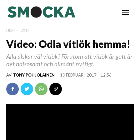
HEM
2017
Video: Odla vitlök hemma!
Alla älskar väl vitlök? Förutom att vitlök är gott är
det hälsosamt och allmänt nyttigt.
AV
TONY POHJOLAINEN
-
10 FEBRUARI, 2017 – 12:56