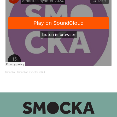
Smocka
·
Smockas nyheter 2024