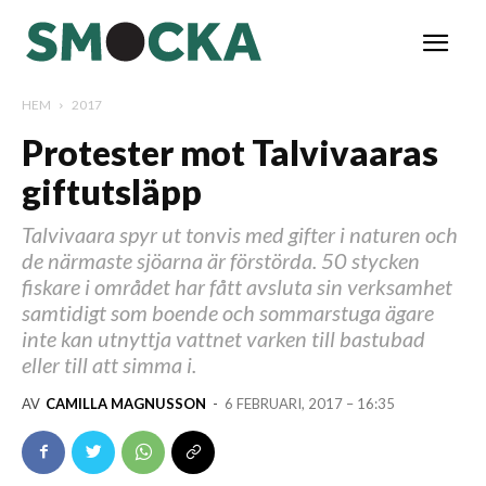
HEM
2017
Protester mot Talvivaaras
giftutsläpp
Talvivaara spyr ut tonvis med gifter i naturen och
de närmaste sjöarna är förstörda. 50 stycken
fiskare i området har fått avsluta sin verksamhet
samtidigt som boende och sommarstuga ägare
inte kan utnyttja vattnet varken till bastubad
eller till att simma i.
AV
CAMILLA MAGNUSSON
-
6 FEBRUARI, 2017 – 16:35