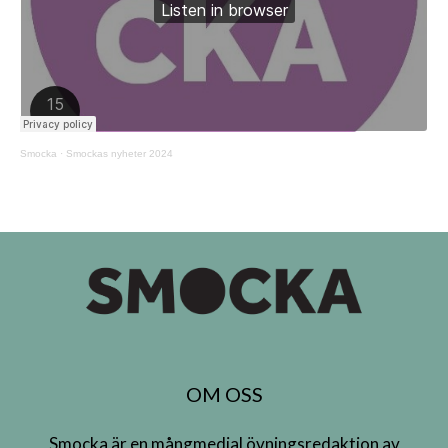
Smocka
·
Smockas nyheter 2024
OM OSS
Smocka är en mångmedial övningsredaktion av