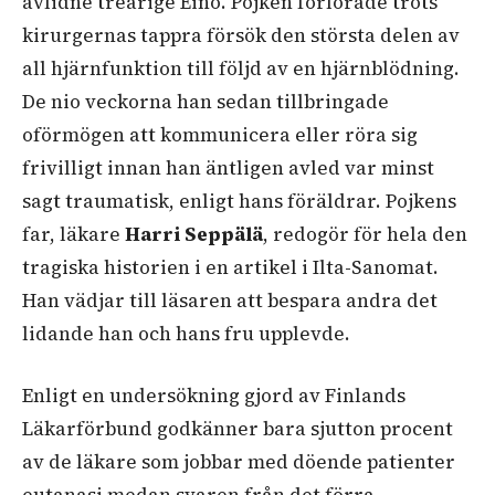
avlidne treårige Eino. Pojken förlorade trots
kirurgernas tappra försök den största delen av
all hjärnfunktion till följd av en hjärnblödning.
De nio veckorna han sedan tillbringade
oförmögen att kommunicera eller röra sig
frivilligt innan han äntligen avled var minst
sagt traumatisk, enligt hans föräldrar. Pojkens
far, läkare
Harri Seppälä
, redogör för hela den
tragiska historien i en artikel i Ilta-Sanomat.
Han vädjar till läsaren att bespara andra det
lidande han och hans fru upplevde.
Enligt en undersökning gjord av Finlands
Läkarförbund godkänner bara sjutton procent
av de läkare som jobbar med döende patienter
eutanasi medan svaren från det förra