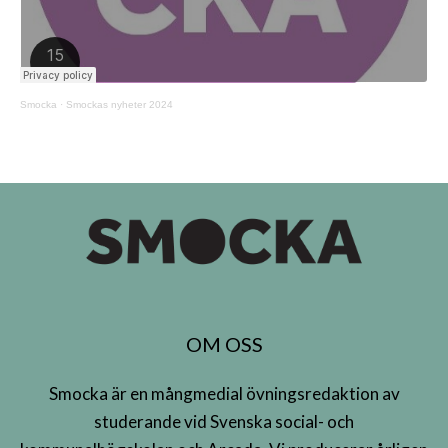
Smocka
·
Smockas nyheter 2024
OM OSS
Smocka är en mångmedial övningsredaktion av
studerande vid Svenska social- och