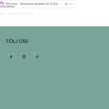
ocka
·
Smockas nyheter 2024
FÖLJ OSS