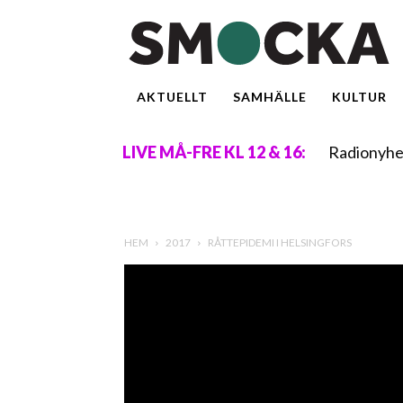
AKTUELLT
SAMHÄLLE
KULTUR
Radionyhe
LIVE MÅ-FRE KL 12 & 16:
HEM
2017
RÅTTEPIDEMI I HELSINGFORS