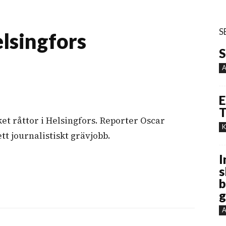
S
lsingfors
S
A
E
T
ket råttor i Helsingfors. Reporter Oscar
K
tt journalistiskt grävjobb.
I
s
b
g
A