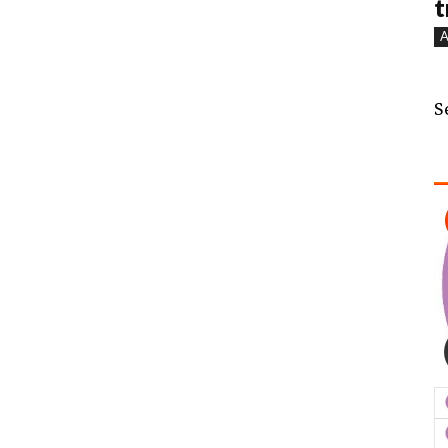
t
A
S