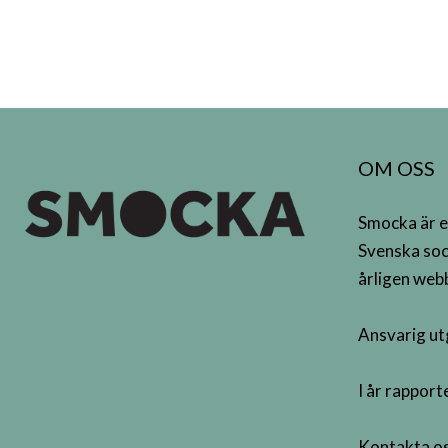
OM OSS
Smocka är e
Svenska soc
årligen webb
Ansvarig ut
I år rappor
Kontakta os