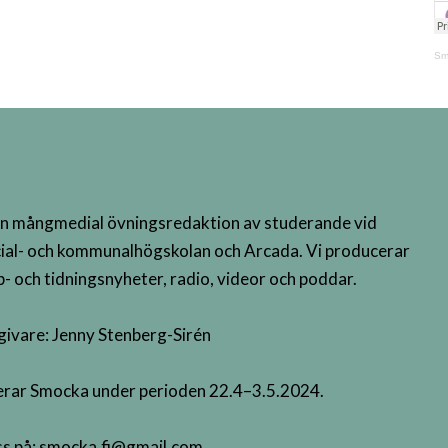
Sm
n mångmedial övningsredaktion av studerande vid
ial- och kommunalhögskolan och Arcada. Vi producerar
- och tidningsnyheter, radio, videor och poddar.
givare: Jenny Stenberg-Sirén
terar Smocka under perioden 22.4–3.5.2024.
s på:
smocka.fi@gmail.com