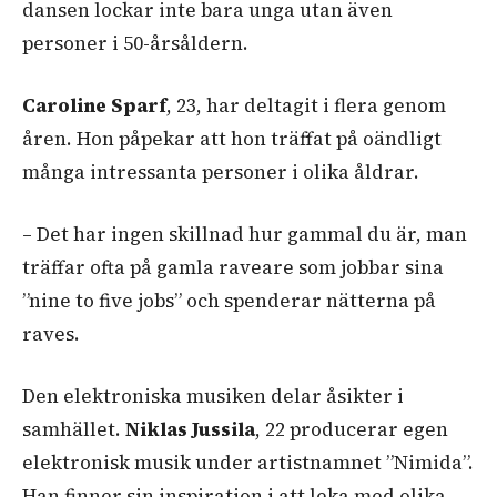
dansen lockar inte bara unga utan även
personer i 50-årsåldern.
Caroline Sparf
, 23, har deltagit i flera genom
åren. Hon påpekar att hon träffat på oändligt
många intressanta personer i olika åldrar.
– Det har ingen skillnad hur gammal du är, man
träffar ofta på gamla raveare som jobbar sina
”nine to five jobs” och spenderar nätterna på
raves.
Den elektroniska musiken delar åsikter i
samhället.
Niklas Jussila
, 22 producerar egen
elektronisk musik under artistnamnet ”Nimida”.
Han finner sin inspiration i att leka med olika