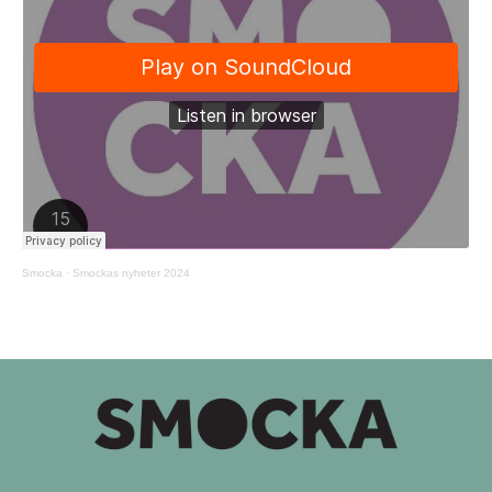
Smocka
·
Smockas nyheter 2024