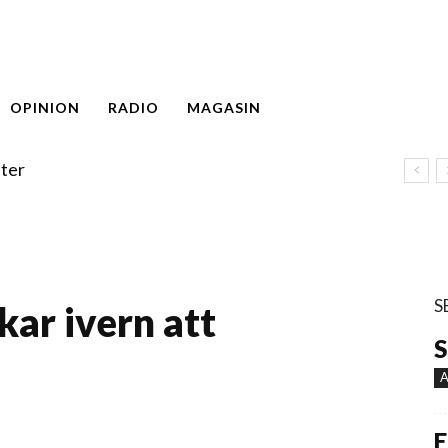
OPINION
RADIO
MAGASIN
ter
S
ar ivern att
S
A
E