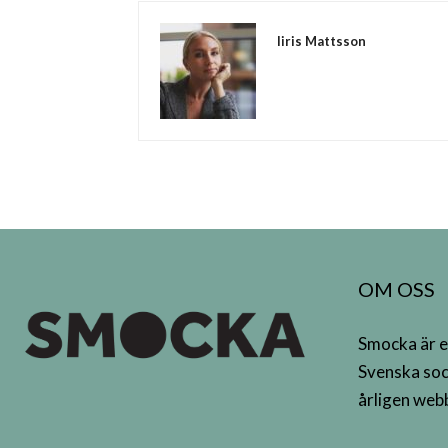
Iiris Mattsson
OM OSS
Smocka är e
Svenska soc
årligen webb