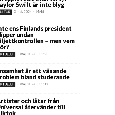
aylor Swift är inte blyg
3 maj, 2024 – 14:45
ULTUR
nte ens Finlands president
lipper undan
iljettkontrollen – men vem
ör?
3 maj, 2024 – 11:51
KTUELLT
nsamhet är ett växande
roblem bland studerande
3 maj, 2024 – 11:08
KTUELLT
rtister och låtar från
niversal återvänder till
iktok