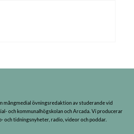
n mångmedial övningsredaktion av studerande vid
ial- och kommunalhögskolan och Arcada. Vi producerar
- och tidningsnyheter, radio, videor och poddar.