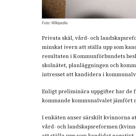
Foto: Wikipedia
Privata skäl, vård- och landskapsr
minskat ivern att ställa upp som ka
resultaten i Kommunförbundets beslu
skolnätet, planläggningen och komm
intresset att kandidera i kommunalv
Enligt preliminära uppgifter har de f
kommande kommunalvalet jämfört m
I enkäten anser särskilt kvinnorna at
vård- och landskapsreformen (kvinn
att ställa upp som kandidat negativt.