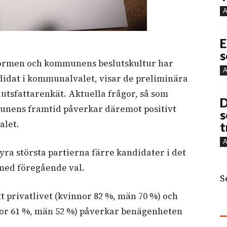
A
E
s
eformen och kommunens beslutskultur har
A
ndidat i kommunalvalet, visar de preliminära
tsfattarenkät. Aktuella frågor, så som
D
unens framtid påverkar däremot positivt
s
alet.
t
A
yra största partierna färre kandidater i det
ed föregående val.
S
t privatlivet (kvinnor 82 %, män 70 %) och
or 61 %, män 52 %) påverkar benägenheten