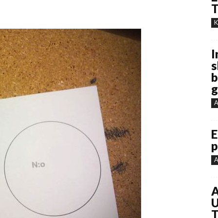
T
K
I
s
b
g
A
E
p
A
A
U
T