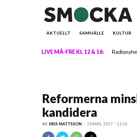
AKTUELLT
SAMHÄLLE
KULTUR
Radionyhe
LIVE MÅ-FRE KL 12 & 16:
Reformerna minsk
kandidera
AV
IIRIS MATTSSON
-
2 MARS, 2017 – 13:56