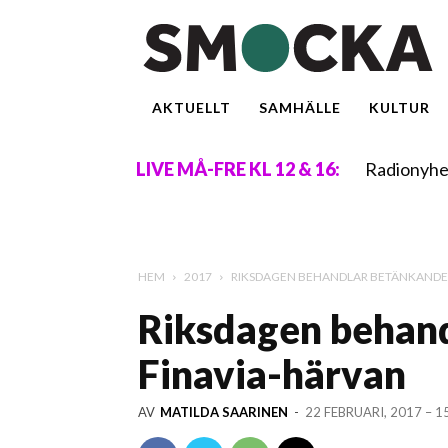
AKTUELLT
SAMHÄLLE
KULTUR
Radionyhe
LIVE MÅ-FRE KL 12 & 16:
HEM
2017
RIKSDAGEN BEHANDLAR BETÄNKANDE
Riksdagen behan
Finavia-härvan
AV
MATILDA SAARINEN
-
22 FEBRUARI, 2017 – 1