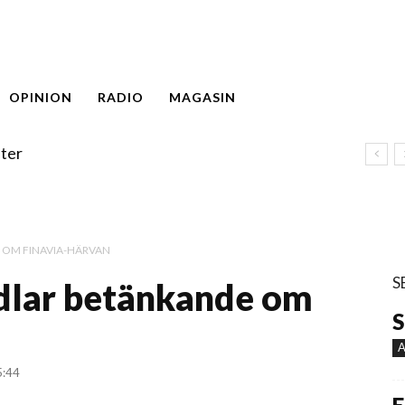
OPINION
RADIO
MAGASIN
ter
 OM FINAVIA-HÄRVAN
S
dlar betänkande om
S
A
5:44