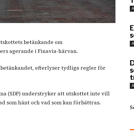
A
E
s
utskottets betänkande om
A
rs agerande i Finavia-härvan.
D
betänkandet, efterlyser tydliga regler för
s
t
A
 (SDP) understryker att utskottet inte vill
vad som hänt och vad som kan förbättras.
S