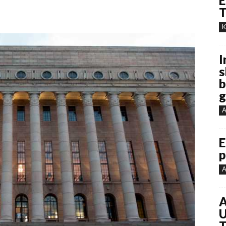
E
T
K
I
s
b
g
A
E
p
A
A
U
T