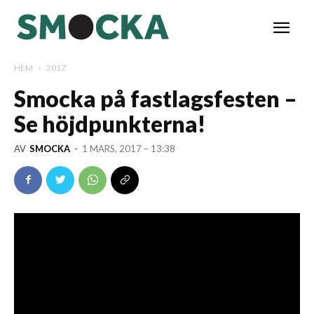
HEM
2017
Smocka på fastlagsfesten –
Se höjdpunkterna!
AV
SMOCKA
-
1 MARS, 2017 – 13:38