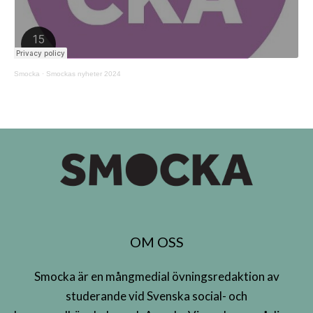
Smocka
·
Smockas nyheter 2024
OM OSS
Smocka är en mångmedial övningsredaktion av
studerande vid Svenska social- och