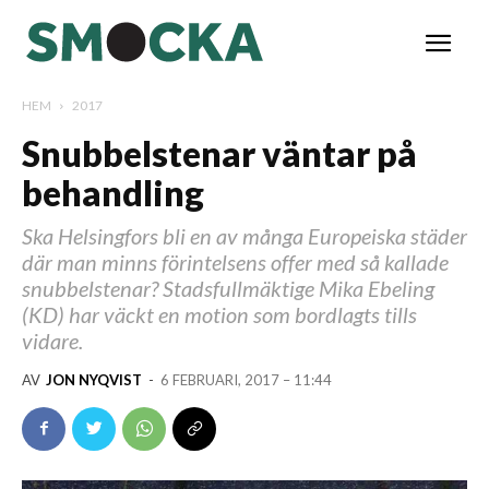
HEM
2017
Snubbelstenar väntar på
behandling
Ska Helsingfors bli en av många Europeiska städer
där man minns förintelsens offer med så kallade
snubbelstenar? Stadsfullmäktige Mika Ebeling
(KD) har väckt en motion som bordlagts tills
vidare.
AV
JON NYQVIST
-
6 FEBRUARI, 2017 – 11:44