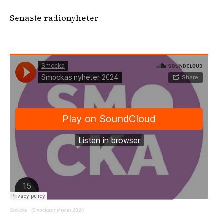
Senaste radionyheter
Smocka
·
Smockas nyheter 2024