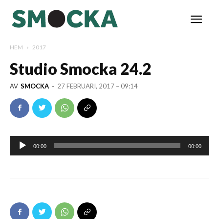
HEM
2017
Studio Smocka 24.2
AV
SMOCKA
-
27 FEBRUARI, 2017 – 09:14
Ljudspelare
00:00
00:00