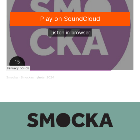
Smocka
·
Smockas nyheter 2024