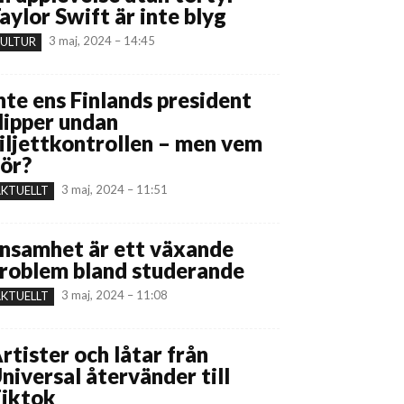
aylor Swift är inte blyg
3 maj, 2024 – 14:45
ULTUR
nte ens Finlands president
lipper undan
iljettkontrollen – men vem
ör?
3 maj, 2024 – 11:51
KTUELLT
nsamhet är ett växande
roblem bland studerande
3 maj, 2024 – 11:08
KTUELLT
rtister och låtar från
niversal återvänder till
iktok