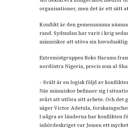
organisationer, men det är ett sätt 
Konflikt är den gemensamma nämnare
rand. Sydsudan har varit i krig sedan
människor att utöva sin huvudsaklig
Extremistgruppen Boko Harams framfa
nordöstra Nigeria, precis som al-Sha
– Svält är en logisk följd av konflikt
När människor befinner sig i situati
svårt att utföra sitt arbete. Och det 
säger Victor Adetula, forskningschef
I några av länderna har konflikten 
inbördeskriget var Jemen ett mycket 