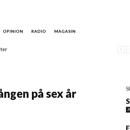
OPINION
RADIO
MAGASIN
ter
S
gången på sex år
S
2
A
E