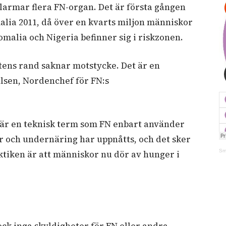
larmar flera FN-organ. Det är första gången
alia 2011, då över en kvarts miljon människor
malia och Nigeria befinner sig i riskzonen.
ltens rand saknar motstycke. Det är en
ulsen, Nordenchef för FN:s
– är en teknisk term som FN enbart använder
r och undernäring har uppnåtts, och det sker
Sm
ktiken är att människor nu dör av hunger i
k inga skyldigheter för FN eller andra