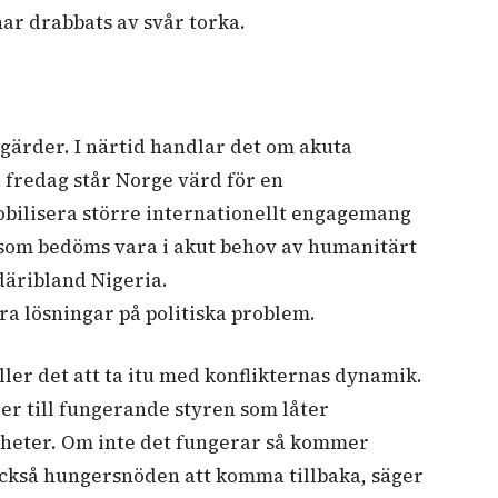
ar drabbats av svår torka.
gärder. I närtid handlar det om akuta
å fredag står Norge värd för en
obilisera större internationellt engagemang
 som bedöms vara i akut behov av humanitärt
däribland Nigeria.
ra lösningar på politiska problem.
äller det att ta itu med konflikternas dynamik.
der till fungerande styren som låter
igheter. Om inte det fungerar så kommer
också hungersnöden att komma tillbaka, säger