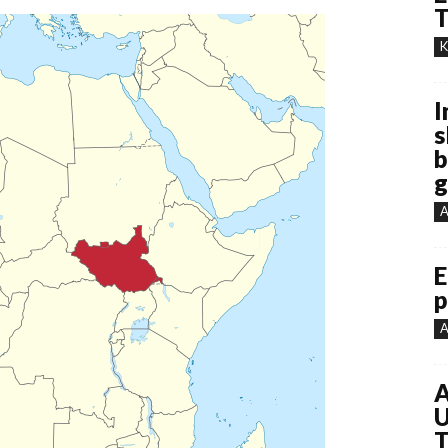
T
K
I
s
b
g
A
E
p
A
A
U
T