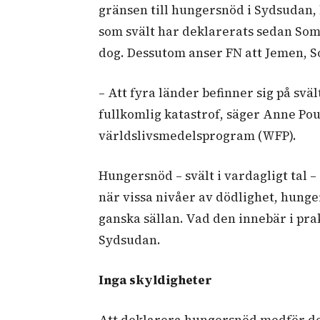
gränsen till hungersnöd i Sydsudan, 
som svält har deklarerats sedan Som
dog. Dessutom anser FN att Jemen, So
– Att fyra länder befinner sig på svä
fullkomlig katastrof, säger Anne Po
världslivsmedelsprogram (WFP).
Hungersnöd – svält i vardagligt tal 
när vissa nivåer av dödlighet, hunge
ganska sällan. Vad den innebär i pra
Sydsudan.
Inga skyldigheter
Att deklarera hungersnöd medför doc