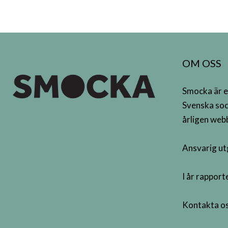
OM OSS
Smocka är e
Svenska soc
årligen webb
Ansvarig ut
I år rappor
Kontakta os