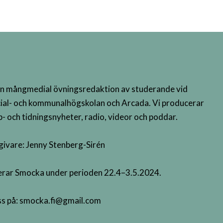
n mångmedial övningsredaktion av studerande vid
ial- och kommunalhögskolan och Arcada. Vi producerar
- och tidningsnyheter, radio, videor och poddar.
givare: Jenny Stenberg-Sirén
terar Smocka under perioden 22.4–3.5.2024.
s på:
smocka.fi@gmail.com