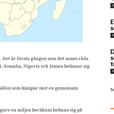
A
E
s
A
D
s
 Det är första gången som det anses råda
t
1. Somalia, Nigeria och Jemen befinner sig
A
hällen som kämpar mot en gemensam
S
igare en miljon beräknas befinna sig på