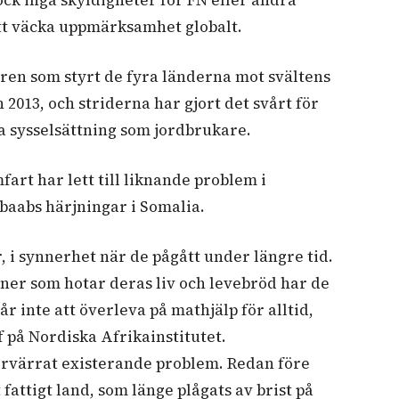
att väcka uppmärksamhet globalt.
n som styrt de fyra länderna mot svältens
 2013, och striderna har gjort det svårt för
a sysselsättning som jordbrukare.
rt har lett till liknande problem i
baabs härjningar i Somalia.
er, i synnerhet när de pågått under längre tid.
oner som hotar deras liv och levebröd har de
går inte att överleva på mathjälp för alltid,
 på Nordiska Afrikainstitutet.
förvärrat existerande problem. Redan före
fattigt land, som länge plågats av brist på