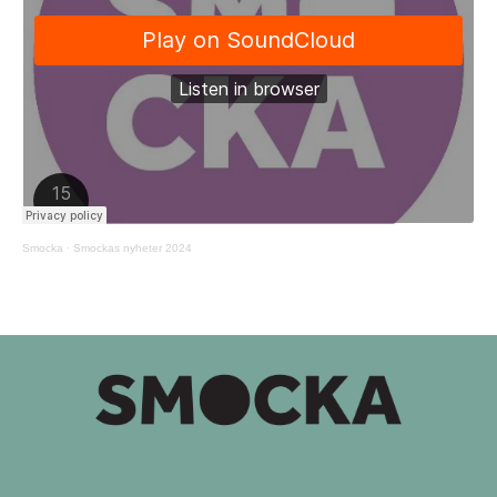
Smocka
·
Smockas nyheter 2024