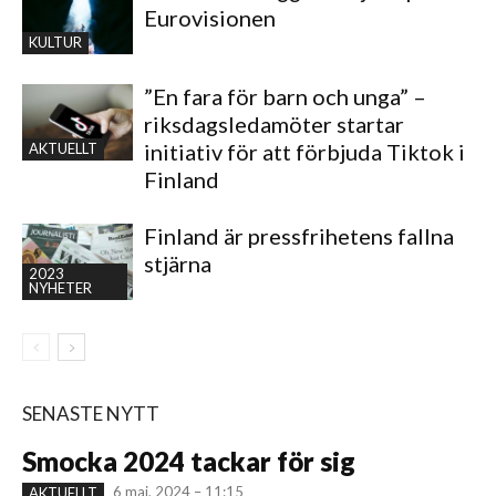
Eurovisionen
KULTUR
”En fara för barn och unga” –
riksdagsledamöter startar
initiativ för att förbjuda Tiktok i
AKTUELLT
Finland
Finland är pressfrihetens fallna
stjärna
2023
NYHETER
SENASTE NYTT
Smocka 2024 tackar för sig
6 maj, 2024 – 11:15
AKTUELLT