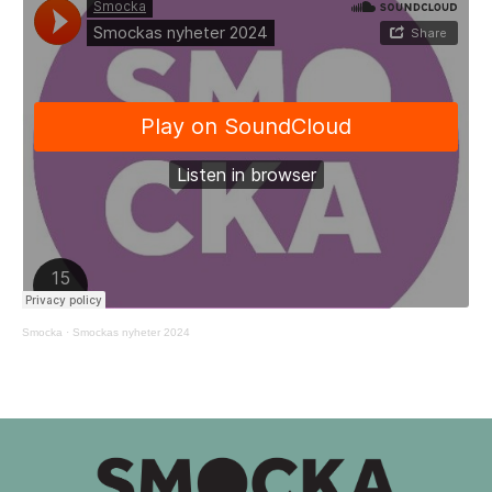
Smocka
·
Smockas nyheter 2024