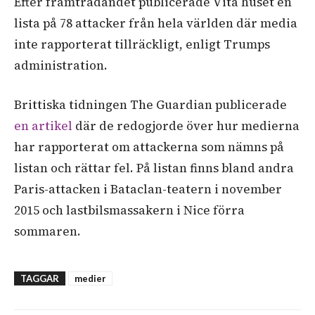
Efter
framträdandet
publicerade
Vita
huset
en
lista
på
78
attacker
från
hela
världen
där
media
inte
rapporterat
tillräckligt
,
enligt
Trumps
administration
.
Brittiska tidningen The Guardian publicerade
en artikel
där de redogjorde över hur medierna
har rapporterat om attackerna som nämns på
listan och rättar fel. På listan finns bland andra
Paris-attacken i Bataclan-teatern i november
2015 och lastbilsmassakern i Nice förra
sommaren.
TAGGAR
medier