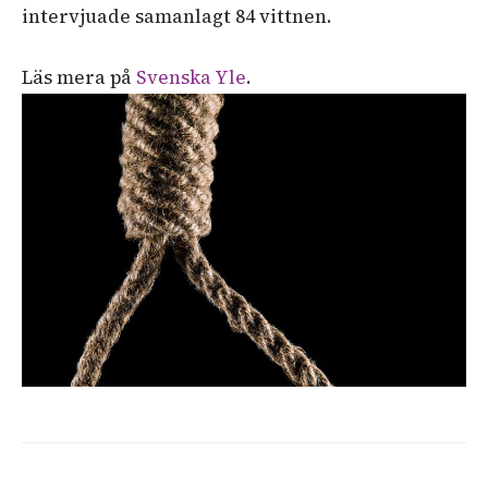
intervjuade
samanlagt
84
vittnen.
Läs mera på
Svenska Yle
.