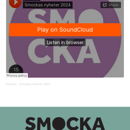
Smocka
·
Smockas nyheter 2024