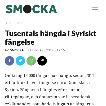
HEM
2017
Tusentals hängda i Syriskt
fängelse
AV
SMOCKA
-
7 FEBRUARI, 2017 – 12:15
Omkring 13 000
fångar
har
hängts sedan 2011
i
ett
militärdrivet
fängelse
nära
Damaskus
i
Syrien
.
Fångarna hängdes efter korta
rättegångar, och domarna var baserade på
erkännanden som hade tvingats ur fångarna