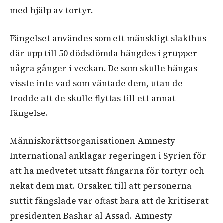
med hjälp av tortyr.
Fängelset
användes
som
ett
mänskligt
slakthus
där
upp
till
50
dödsdömda
hängdes
i
grupper
några
gånger
i
veckan
.
De
som
skulle
hängas
visste
inte
vad
som
väntade
dem,
utan
de
trodde
att
de
skulle
flyttas
till
ett annat
fängelse
.
Människorättsorganisationen
Amnesty
I
nternational
anklagar
regeringen
i
Syrien
för
att
ha
medvetet
utsatt
fångarna
för
tortyr
och
nekat
dem
mat.
Orsaken till att personerna
suttit fängslade var oftast bara att de kritiserat
presidenten Bashar al Assad.
Amnesty