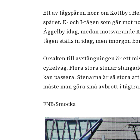
Ett av tågspåren norr om Kottby i He
spåret. K- och I-tågen som går mot no
Åggelby idag, medan motsvarande K- 
tågen ställs in idag, men imorgon bo
Orsaken till avstängningen är ett mi
cykelväg. Flera stora stenar slungade
kan passera. Stenarna är så stora att
måste man göra små avbrott i tågtra
FNB/Smocka