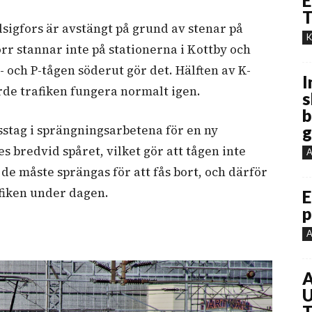
E
T
lsigfors är avstängt på grund av stenar på
K
rr stannar inte på stationerna i Kottby och
och P-tågen söderut gör det. Hälften av K-
I
rde trafiken fungera normalt igen.
s
b
sstag i sprängningsarbetena för en ny
g
s bredvid spåret, vilket gör att tågen inte
A
 de måste sprängas för att fås bort, och därför
fiken under dagen.
E
p
A
A
U
T