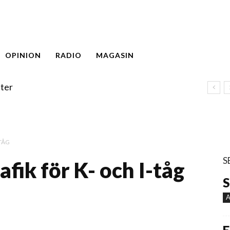
OPINION
RADIO
MAGASIN
ter
TÅG
S
fik för K- och I-tåg
S
A