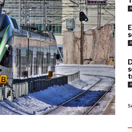
A
E
s
A
D
s
t
A
S