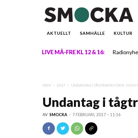
AKTUELLT
SAMHÄLLE
KULTUR
Radionyhe
LIVE MÅ-FRE KL 12 & 16:
HEM
2017
UNDANTAG I TÅGTRAFIK FÖR K- OCH I-
Undantag i tågtra
AV
SMOCKA
-
7 FEBRUARI, 2017 – 11:16