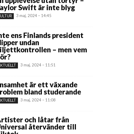
n upplevelse utan tortyr –
aylor Swift är inte blyg
3 maj, 2024 – 14:45
ULTUR
nte ens Finlands president
lipper undan
iljettkontrollen – men vem
ör?
3 maj, 2024 – 11:51
KTUELLT
nsamhet är ett växande
roblem bland studerande
3 maj, 2024 – 11:08
KTUELLT
rtister och låtar från
niversal återvänder till
iktok