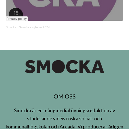
Smocka
·
Smockas nyheter 2024
OM OSS
Smocka är en mångmedial övningsredaktion av
studerande vid Svenska social- och
kommunalhögskolan och Arcada. Vi producerar årligen