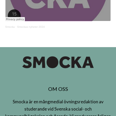
Smocka
·
Smockas nyheter 2024
OM OSS
Smocka är en mångmedial övningsredaktion av
studerande vid Svenska social- och