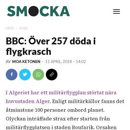
HEM
2018
BBC: Över 257 döda i
flygkrasch
AV
MOA KETONEN
-
11 APRIL, 2018 – 14:02
I Algeriet har ett militärflygplan störtat nära
huvustaden Alger
. Enligt militärkällor fanns det
åtminstone 100 personer ombord planet.
Olyckan inträffade strax efter starten från
militärflygplatsen i staden Boufarik. Orsaken