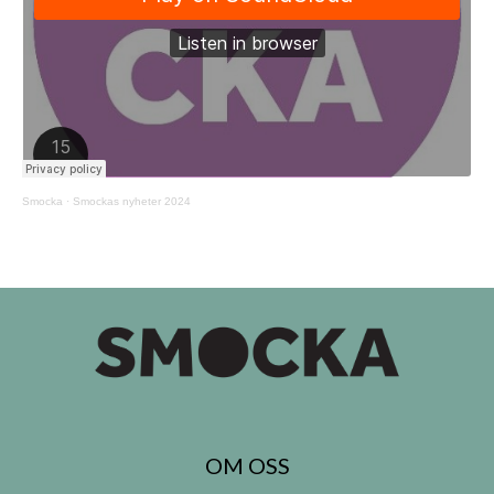
Smocka
·
Smockas nyheter 2024
OM OSS