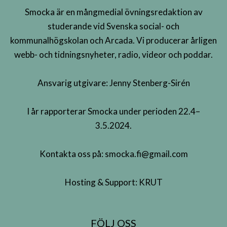
Smocka är en mångmedial övningsredaktion av
studerande vid Svenska social- och
kommunalhögskolan och Arcada. Vi producerar årligen
webb- och tidningsnyheter, radio, videor och poddar.
Ansvarig utgivare: Jenny Stenberg-Sirén
I år rapporterar Smocka under perioden 22.4–
3.5.2024.
Kontakta oss på:
smocka.fi@gmail.com
Hosting & Support:
KRUT
FÖLJ OSS