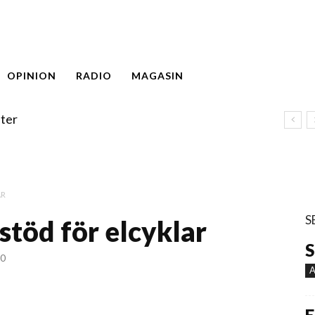
OPINION
RADIO
MAGASIN
ter
AR
S
 stöd för elcyklar
S
50
A