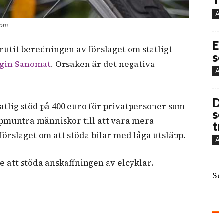
A
.com
E
tit beredningen av förslaget om statligt
s
ngin Sanomat
. Orsaken är det negativa
A
D
statlig stöd på 400 euro för privatpersoner som
s
ppmuntra människor till att vara mera
t
förslaget om att stöda bilar med låga utsläpp.
A
 att stöda anskaffningen av elcyklar.
S