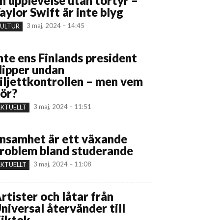
n upplevelse utan tortyr –
aylor Swift är inte blyg
3 maj, 2024 – 14:45
ULTUR
nte ens Finlands president
lipper undan
iljettkontrollen – men vem
ör?
3 maj, 2024 – 11:51
KTUELLT
nsamhet är ett växande
roblem bland studerande
3 maj, 2024 – 11:08
KTUELLT
rtister och låtar från
niversal återvänder till
iktok