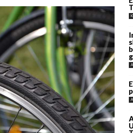
E
T
K
I
s
b
g
A
E
p
A
A
U
T