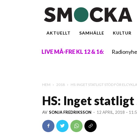
AKTUELLT
SAMHÄLLE
KULTUR
Radionyhe
LIVE MÅ-FRE KL 12 & 16:
HEM
2018
HS: INGET STATLIGT STÖD FÖR ELCYKL
HS: Inget statligt
AV
SONJA FREDRIKSSON
-
12 APRIL, 2018 – 11: