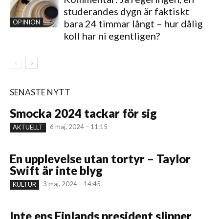
studerandes dygn är faktiskt
bara 24 timmar långt – hur dålig
OPINION
koll har ni egentligen?
SENASTE NYTT
Smocka 2024 tackar för sig
6 maj, 2024 – 11:15
AKTUELLT
En upplevelse utan tortyr – Taylor
Swift är inte blyg
3 maj, 2024 – 14:45
KULTUR
Inte ens Finlands president slipper