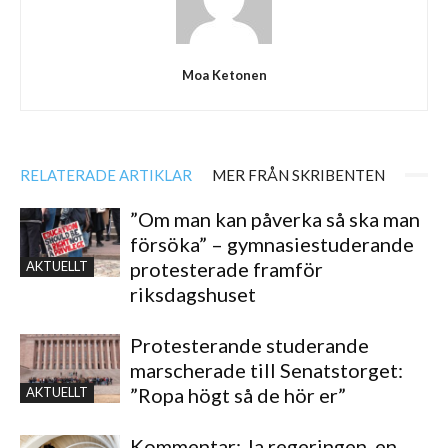
Moa Ketonen
RELATERADE ARTIKLAR
MER FRÅN SKRIBENTEN
”Om man kan påverka så ska man
försöka” – gymnasiestuderande
protesterade framför
AKTUELLT
riksdagshuset
Protesterande studerande
marscherade till Senatstorget:
”Ropa högt så de hör er”
AKTUELLT
Kommentar: Ja regeringen, en