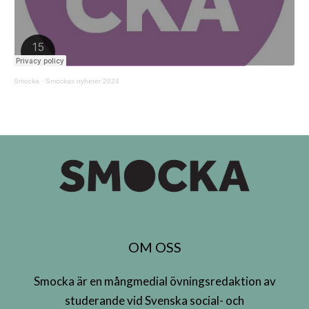
Smocka
·
Smockas nyheter 2024
OM OSS
Smocka är en mångmedial övningsredaktion av
studerande vid Svenska social- och