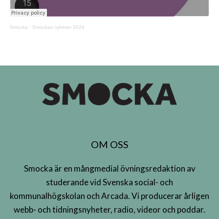
Smocka
·
Smockas nyheter 2024
OM OSS
Smocka är en mångmedial övningsredaktion av
studerande vid Svenska social- och
kommunalhögskolan och Arcada. Vi producerar årligen
webb- och tidningsnyheter, radio, videor och poddar.