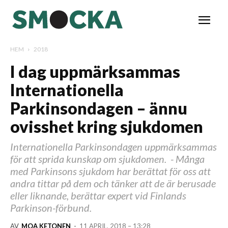
HEM
2018
I dag uppmärksammas
Internationella
Parkinsondagen – ännu
ovisshet kring sjukdomen
Internationella Parkinsondagen uppmärksammas
för att sprida kunskap om sjukdomen. - Många
med Parkinsons sjukdom har berättat för oss att
andra tittar på dem och tänker att de är berusade
eller liknande, berättar expert vid Finlands
Parkinson-förbund.
AV
MOA KETONEN
-
11 APRIL, 2018 – 13:28