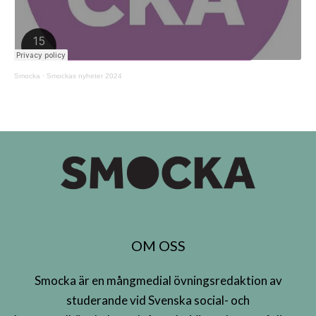
Smocka
·
Smockas nyheter 2024
OM OSS
Smocka är en mångmedial övningsredaktion av
studerande vid Svenska social- och