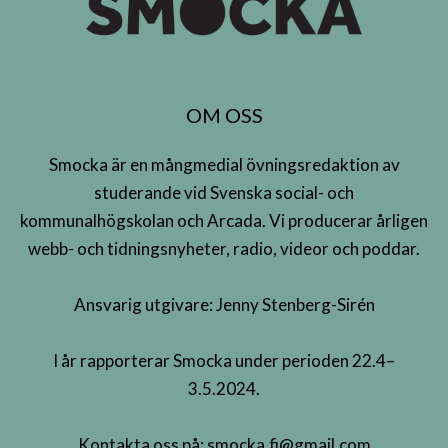
OM OSS
Smocka är en mångmedial övningsredaktion av
studerande vid Svenska social- och
kommunalhögskolan och Arcada. Vi producerar årligen
webb- och tidningsnyheter, radio, videor och poddar.
Ansvarig utgivare: Jenny Stenberg-Sirén
I år rapporterar Smocka under perioden 22.4–
3.5.2024.
Kontakta oss på:
smocka.fi@gmail.com