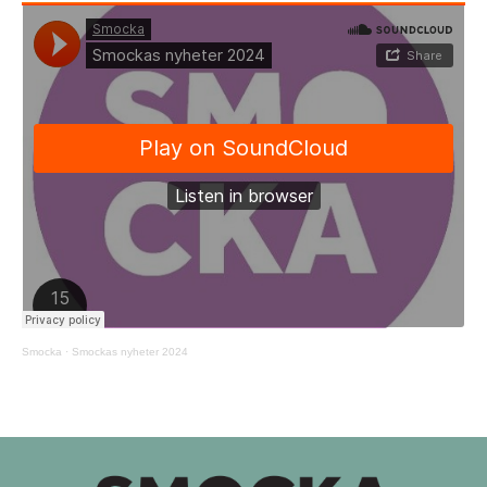
Smocka
·
Smockas nyheter 2024