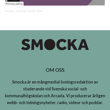
Smocka
·
Smockas nyheter 2024
OM OSS
Smocka är en mångmedial övningsredaktion av
studerande vid Svenska social- och
kommunalhögskolan och Arcada. Vi producerar årligen
webb- och tidningsnyheter, radio, videor och poddar.