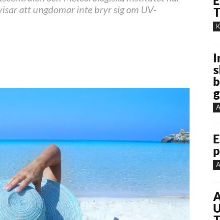
E
visar att ungdomar inte bryr sig om UV-
T
K
I
s
b
g
A
E
p
A
A
U
T