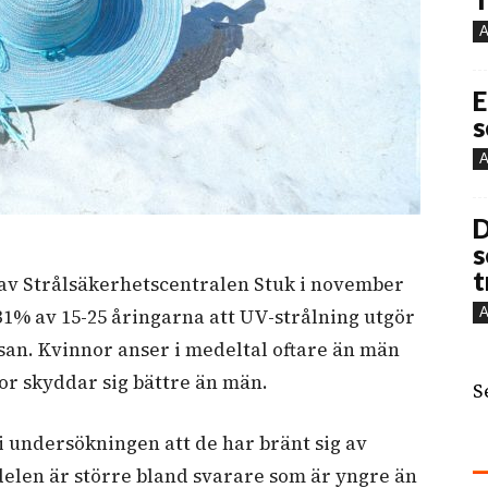
A
E
s
A
D
s
t
av Strålsäkerhetscentralen Stuk i november
A
31% av 15-25 åringarna att UV-strålning utgör
lsan. Kvinnor anser i medeltal oftare än män
nor skyddar sig bättre än män.
S
i undersökningen att de har bränt sig av
ndelen är större bland svarare som är yngre än