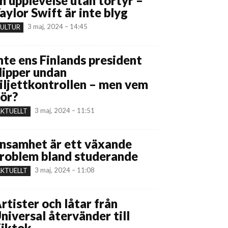
n upplevelse utan tortyr –
aylor Swift är inte blyg
3 maj, 2024 – 14:45
ULTUR
nte ens Finlands president
lipper undan
iljettkontrollen – men vem
ör?
3 maj, 2024 – 11:51
KTUELLT
nsamhet är ett växande
roblem bland studerande
3 maj, 2024 – 11:08
KTUELLT
rtister och låtar från
niversal återvänder till
iktok