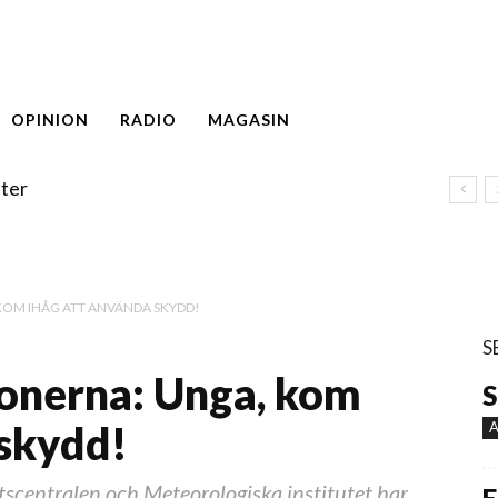
OPINION
RADIO
MAGASIN
ter
OM IHÅG ATT ANVÄNDA SKYDD!
S
onerna: Unga, kom
S
 skydd!
A
scentralen och Meteorologiska institutet har