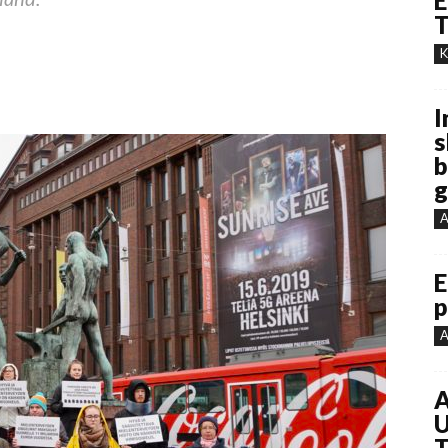
E
T
K
I
s
b
g
A
E
p
A
A
U
T