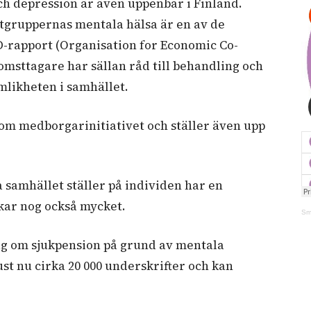
h depression är även uppenbar i Finland.
tgruppernas mentala hälsa är en av de
CD-rapport (Organisation for Economic Co-
msttagare har sällan råd till behandling och
mlikheten i samhället.
om medborgarinitiativet och ställer även upp
a samhället ställer på individen har en
rkar nog också mycket.
Sm
dag om sjukpension på grund av mentala
st nu cirka 20 000 underskrifter och kan