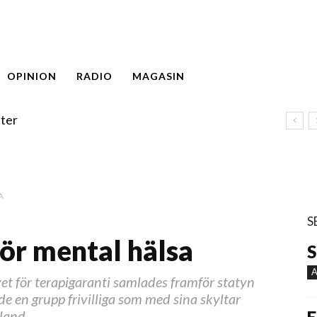
OPINION
RADIO
MAGASIN
ter
A
S
ör mental hälsa
S
A
t för terapigaranti samlades framför statyn
e en grupp frivilliga som med sina skyltar
land.