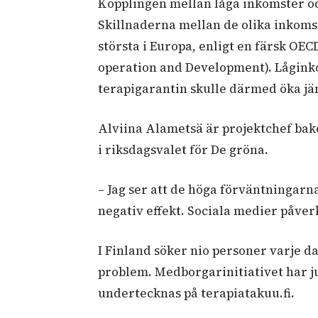
Kopplingen mellan låga inkomster oc
Skillnaderna mellan de olika inkoms
största i Europa, enligt en färsk OE
operation and Development). Låginko
terapigarantin skulle därmed öka jä
Alviina Alametsä är projektchef bak
i riksdagsvalet för De gröna.
– Jag ser att de höga förväntningarn
negativ effekt. Sociala medier påve
I Finland söker nio personer varje 
problem. Medborgarinitiativet har ju
undertecknas på terapiatakuu.fi.