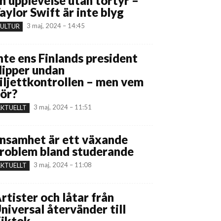
n upplevelse utan tortyr –
aylor Swift är inte blyg
3 maj, 2024 – 14:45
ULTUR
nte ens Finlands president
lipper undan
iljettkontrollen – men vem
ör?
3 maj, 2024 – 11:51
KTUELLT
nsamhet är ett växande
roblem bland studerande
3 maj, 2024 – 11:08
KTUELLT
rtister och låtar från
niversal återvänder till
iktok