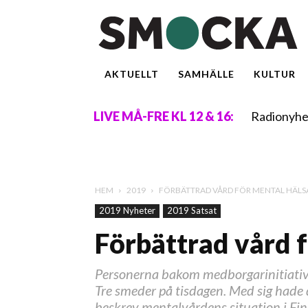
AKTUELLT
SAMHÄLLE
KULTUR
Radionyhe
LIVE MÅ-FRE KL 12 & 16:
HEM
2019
FÖRBÄTTRAD VÅRD FÖR MENTAL HÄLS
2019 Nyheter
2019 Satsat
Förbättrad vård f
Personerna bakom medborgarinitiative
Tre smeder på tisdagen. Med sig hade d
beskrev mentalvårdens situation i Fin