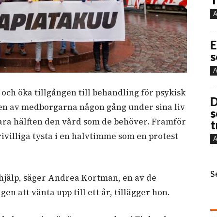
A
E
s
A
och öka tillgången till behandling för psykisk
D
ften av medborgarna någon gång under sina liv
s
bara hälften den vård som de behöver. Framför
t
ivilliga tysta i en halvtimme som en protest
A
S
få hjälp, säger Andrea Kortman, en av de
en att vänta upp till ett år, tillägger hon.