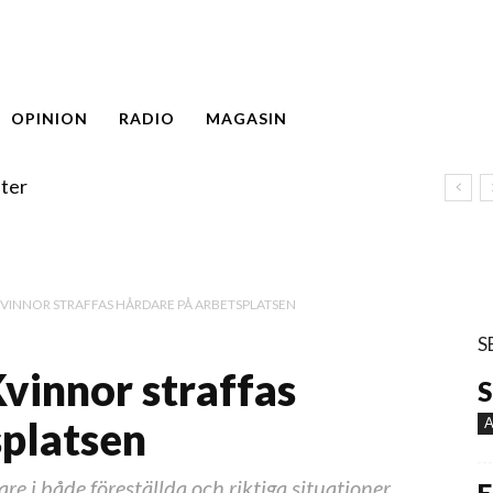
OPINION
RADIO
MAGASIN
ter
KVINNOR STRAFFAS HÅRDARE PÅ ARBETSPLATSEN
S
Kvinnor straffas
S
splatsen
A
re i både föreställda och riktiga situationer