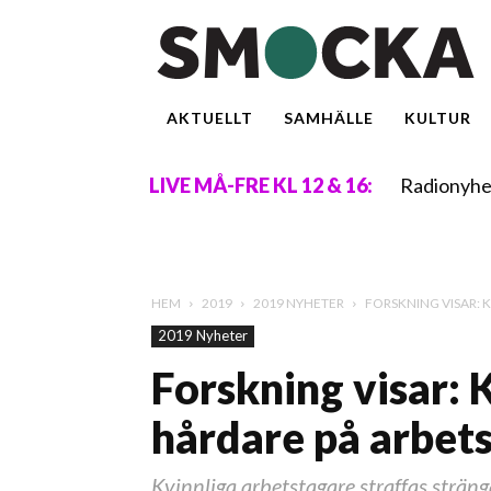
AKTUELLT
SAMHÄLLE
KULTUR
Radionyhe
LIVE MÅ-FRE KL 12 & 16:
HEM
2019
2019 NYHETER
FORSKNING VISAR: 
2019 Nyheter
Forskning visar: 
hårdare på arbet
Kvinnliga arbetstagare straffas stränga