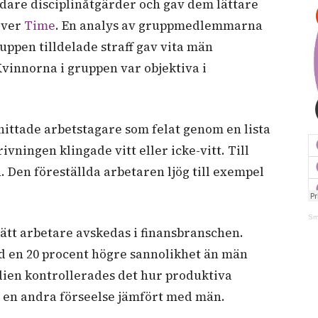
rdare disciplinåtgärder och gav dem lättare
river
Time
. En analys av gruppmedlemmarna
uppen tilldelade straff gav vita män
Kvinnorna i gruppen var objektiva i
påhittade arbetstagare som felat genom en lista
ivningen klingade vitt eller icke-vitt. Till
. Den föreställda arbetaren ljög till exempel
Sm
ätt arbetare avskedas i finansbranschen.
d en 20 procent högre sannolikhet än män
udien kontrollerades det hur produktiva
k en andra förseelse jämfört med män.