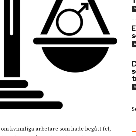
A
E
s
A
D
s
t
A
S
a om kvinnliga arbetare som hade begått fel,