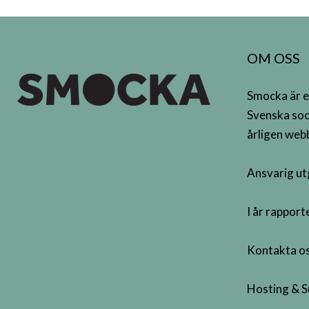
OM OSS
Smocka är e
Svenska soc
årligen webb
Ansvarig ut
I år rappor
Kontakta os
Hosting & S