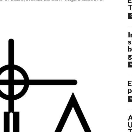
E
T
K
I
s
b
g
A
E
p
A
A
U
T