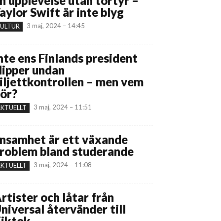
n upplevelse utan tortyr –
aylor Swift är inte blyg
3 maj, 2024 – 14:45
ULTUR
nte ens Finlands president
lipper undan
iljettkontrollen – men vem
ör?
3 maj, 2024 – 11:51
KTUELLT
nsamhet är ett växande
roblem bland studerande
3 maj, 2024 – 11:08
KTUELLT
rtister och låtar från
niversal återvänder till
iktok