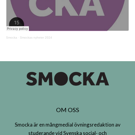
Smocka
·
Smockas nyheter 2024
OM OSS
Smocka är en mångmedial övningsredaktion av
studerande vid Svenska social- och