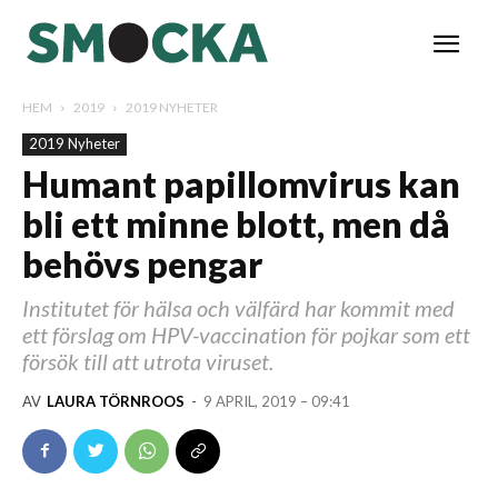
HEM
2019
2019 NYHETER
2019 Nyheter
Humant papillomvirus kan
bli ett minne blott, men då
behövs pengar
Institutet för hälsa och välfärd har kommit med
ett förslag om HPV-vaccination för pojkar som ett
försök till att utrota viruset.
AV
LAURA TÖRNROOS
-
9 APRIL, 2019 – 09:41