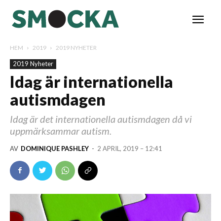
HEM
2019
2019 NYHETER
2019 Nyheter
Idag är internationella
autismdagen
Idag är det internationella autismdagen då vi
uppmärksammar autism.
AV
DOMINIQUE PASHLEY
-
2 APRIL, 2019 – 12:41