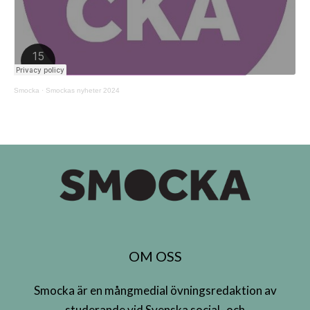
Smocka
·
Smockas nyheter 2024
OM OSS
Smocka är en mångmedial övningsredaktion av
studerande vid Svenska social- och