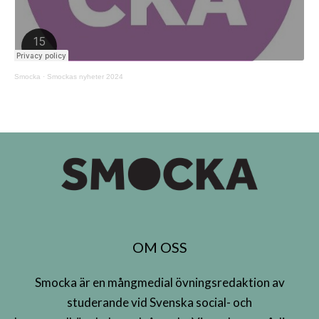
Smocka
·
Smockas nyheter 2024
OM OSS
Smocka är en mångmedial övningsredaktion av
studerande vid Svenska social- och