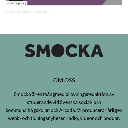
Smocka
·
Smockas nyheter 2024
OM OSS
Smocka är en mångmedial övningsredaktion av
studerande vid Svenska social- och
kommunalhögskolan och Arcada. Vi producerar årligen
webb- och tidningsnyheter, radio, videor och poddar.