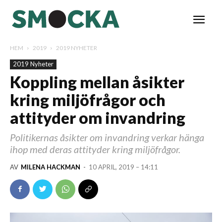
HEM
2019
2019 NYHETER
2019 Nyheter
Koppling mellan åsikter
kring miljöfrågor och
attityder om invandring
Politikernas åsikter om invandring verkar hänga
ihop med deras attityder kring miljöfrågor.
AV
MILENA HACKMAN
-
10 APRIL, 2019 – 14:11