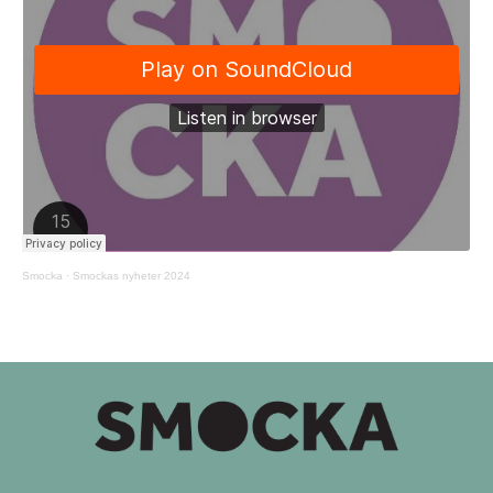
Smocka
·
Smockas nyheter 2024