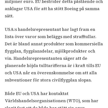
miljoner euro. EU bestrider detta påstående och
anklagar USA för att ha stött Boeing på samma
sätt.
USA:s handelsrepresentant har lagt fram en
lista över varor som beläggs med strafftullar.
Det är bland annat produkter som kommersiella
flygplan, flygplansdelar, mjölkprodukter och
vin. Handelsrepresentanten säger att de
planerade höjda tulltarifferna är i kraft tills EU
och USA når en överenskommelse om att alla
subventioner för stora civilflygplan slopas.
Både EU och USA har kontaktat
Världshandelsorganisationen (WTO), som har
slagit fast att de båda har stött sin egen