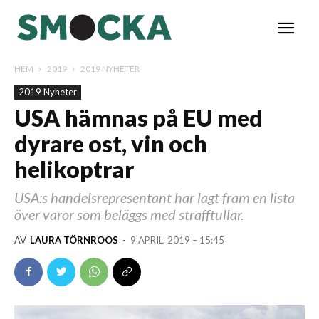
HEM
2019
2019 NYHETER
2019 Nyheter
USA hämnas på EU med
dyrare ost, vin och
helikoptrar
USA:s handelsrepresentant har lagt fram en lista
över varor som beläggs med strafftullar.
AV
LAURA TÖRNROOS
-
9 APRIL, 2019 – 15:45