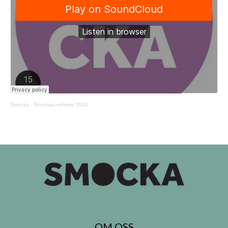
Smocka
·
Smockas nyheter 2024
OM OSS