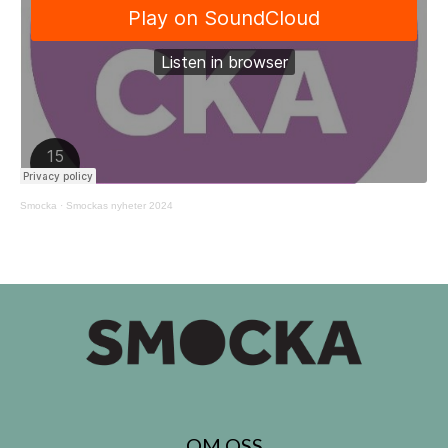
Smocka
·
Smockas nyheter 2024
OM OSS