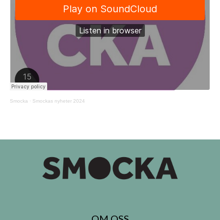
Smocka
·
Smockas nyheter 2024
OM OSS