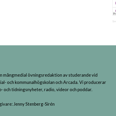
Sm
n mångmedial övningsredaktion av studerande vid
ial- och kommunalhögskolan och Arcada. Vi producerar
- och tidningsnyheter, radio, videor och poddar.
givare: Jenny Stenberg-Sirén