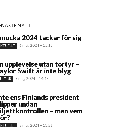
ENASTE NYTT
mocka 2024 tackar för sig
6 maj, 2024 – 11:15
KTUELLT
n upplevelse utan tortyr –
aylor Swift är inte blyg
3 maj, 2024 – 14:45
ULTUR
nte ens Finlands president
lipper undan
iljettkontrollen – men vem
ör?
3 maj, 2024 – 11:51
KTUELLT