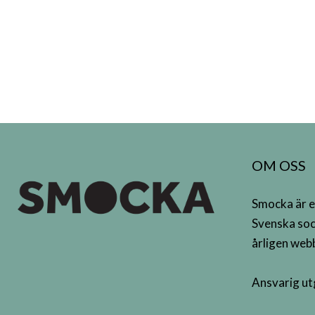
OM OSS
Smocka är e
Svenska soc
årligen webb
Ansvarig ut