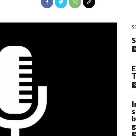
S
S
A
E
T
K
I
s
b
g
A