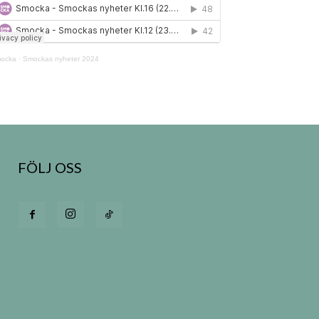
ocka
·
Smockas nyheter 2024
FÖLJ OSS