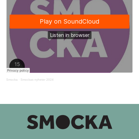
Smocka
·
Smockas nyheter 2024