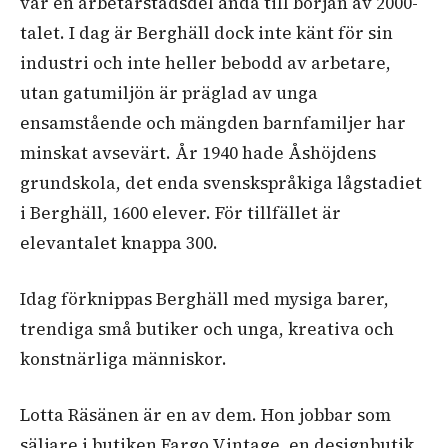
var en arbetarstadsdel ända till början av 2000-
talet. I dag är Berghäll dock inte känt för sin
industri och inte heller bebodd av arbetare,
utan gatumiljön är präglad av unga
ensamstående och mängden barnfamiljer har
minskat avsevärt. År 1940 hade Åshöjdens
grundskola, det enda svenskspråkiga lågstadiet
i Berghäll, 1600 elever. För tillfället är
elevantalet knappa 300.
Idag förknippas Berghäll med mysiga barer,
trendiga små butiker och unga, kreativa och
konstnärliga människor.
Lotta Räsänen är en av dem. Hon jobbar som
säljare i butiken Fargo Vintage, en designbutik