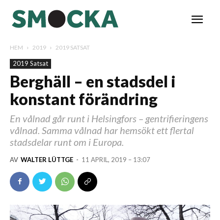
HEM
2019
2019 SATSAT
2019 Satsat
Berghäll – en stadsdel i
konstant förändring
En vålnad går runt i Helsingfors – gentrifieringens
vålnad. Samma vålnad har hemsökt ett flertal
stadsdelar runt om i Europa.
AV
WALTER LÜTTGE
-
11 APRIL, 2019 – 13:07