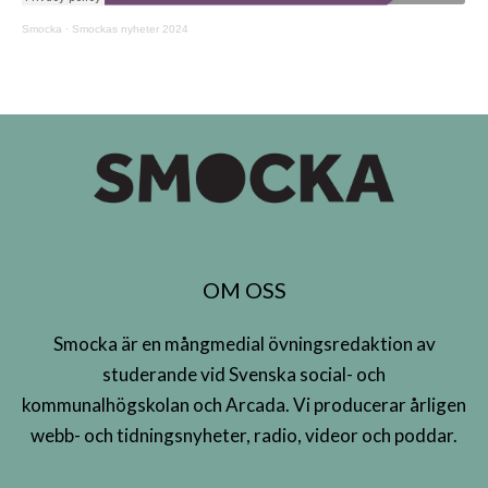
Smocka
·
Smockas nyheter 2024
OM OSS
Smocka är en mångmedial övningsredaktion av
studerande vid Svenska social- och
kommunalhögskolan och Arcada. Vi producerar årligen
webb- och tidningsnyheter, radio, videor och poddar.