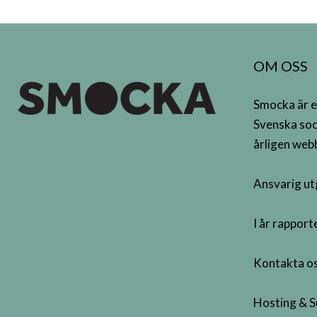
OM OSS
Smocka är e
Svenska soc
årligen webb
Ansvarig ut
I år rappor
Kontakta os
Hosting & S