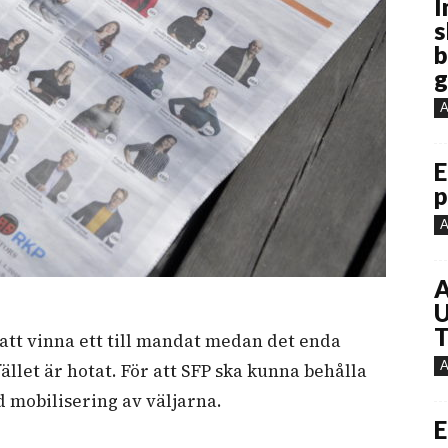
I
s
b
g
A
E
p
A
A
U
T
 att vinna ett till mandat medan det enda
A
ället är hotat. För att SFP ska kunna behålla
 mobilisering av väljarna.
E