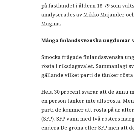
på fastlandet i åldern 18-79 som valt
analyserades av Mikko Majander och
Magma.
Många finlandssvenska ungdomar ve
Smocka frågade finlandssvenska ung
rösta i riksdagsvalet. Sammanlagt s
gällande vilket parti de tänker rösta
Hela 30 procent svarar att de ännu in
en person tänker inte alls rösta. Me
parti de kommer att rösta på är alte
(SFP). SFP vann med två rösters marg
endera De gröna eller SFP men att de