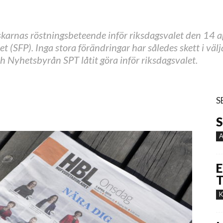
arnas röstningsbeteende inför riksdagsvalet den 14 ap
t (SFP). Inga stora förändringar har således skett i väl
Nyhetsbyrån SPT låtit göra inför riksdagsvalet.
S
S
A
E
T
K