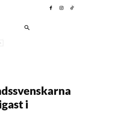
andssvenskarna
gast i