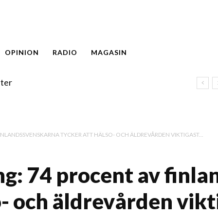
OPINION
RADIO
MAGASIN
ter
INLANDSSVENSKARNA TYCKER ATT HÄLSO- OCH ÄLDREVÅRDEN VIKTIGAST...
g: 74 procent av finl
- och äldrevården vikti