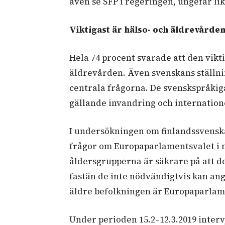
även se SFP i regeringen, ungefär li
Viktigast är hälso- och äldrevårde
Hela 74 procent svarade att den vikti
äldrevården. Även svenskans ställnin
centrala frågorna. De svenskspråkig
gällande invandring och internatione
I undersökningen om finlandssvensk
frågor om Europaparlamentsvalet i ma
åldersgrupperna är säkrare på att de 
fastän de inte nödvändigtvis kan ange
äldre befolkningen är Europaparlame
Under perioden 15.2–12.3.2019 inter