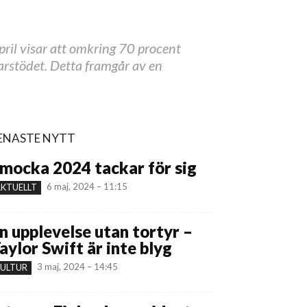
ril visar att omkring 70 procent
jarstödet. Detta framgår av en
ENASTE NYTT
mocka 2024 tackar för sig
6 maj, 2024 – 11:15
KTUELLT
n upplevelse utan tortyr –
aylor Swift är inte blyg
3 maj, 2024 – 14:45
ULTUR