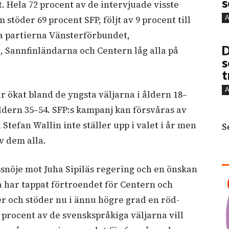
s
t. Hela 72 procent av de intervjuade visste
A
 stöder 69 procent SFP, följt av 9 procent till
iga partierna Vänsterförbundet,
D
 Sannfinländarna och Centern låg alla på
s
t
A
r ökat bland de yngsta väljarna i åldern 18–
ldern 35–54. SFP:s kampanj kan försvåras av
tefan Wallin inte ställer upp i valet i år men
S
v dem alla.
snöje mot Juha Sipiläs regering och en önskan
 har tappat förtroendet för Centern och
r och stöder nu i ännu högre grad en röd-
procent av de svenskspråkiga väljarna vill