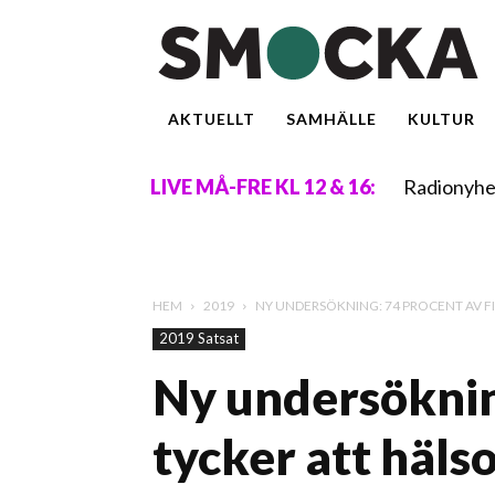
AKTUELLT
SAMHÄLLE
KULTUR
Radionyhe
LIVE MÅ-FRE KL 12 & 16:
HEM
2019
NY UNDERSÖKNING: 74 PROCENT AV F
2019 Satsat
Ny undersöknin
tycker att hälso