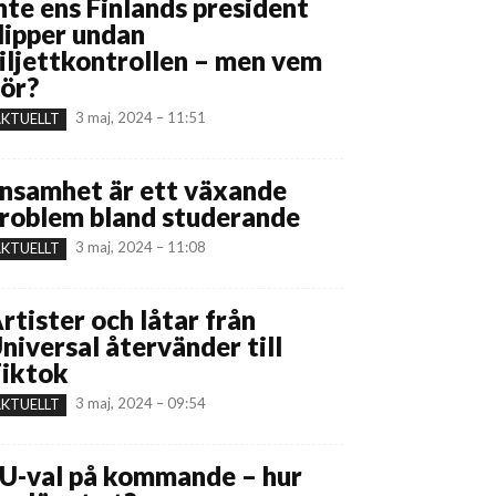
nte ens Finlands president
lipper undan
iljettkontrollen – men vem
ör?
3 maj, 2024 – 11:51
KTUELLT
nsamhet är ett växande
roblem bland studerande
3 maj, 2024 – 11:08
KTUELLT
rtister och låtar från
niversal återvänder till
iktok
3 maj, 2024 – 09:54
KTUELLT
U-val på kommande – hur