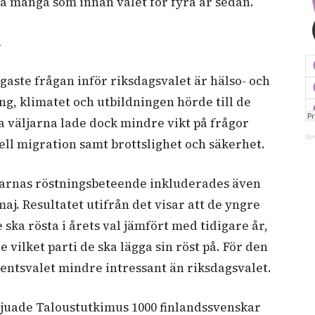
ka många som innan valet för fyra år sedan.
n
gaste frågan inför riksdagsvalet är hälso- och
g, klimatet och utbildningen hörde till de
a väljarna lade dock mindre vikt på frågor
Sm
ll migration samt brottslighet och säkerhet.
arnas röstningsbeteende inkluderades även
j. Resultatet utifrån det visar att de yngre
ska rösta i årets val jämfört med tidigare år,
 vilket parti de ska lägga sin röst på. För den
ntsvalet mindre intressant än riksdagsvalet.
vjuade Taloustutkimus 1000 finlandssvenskar