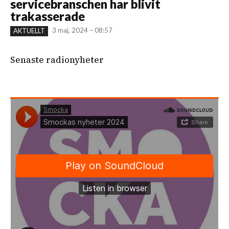
servicebranschen har blivit
trakasserade
3 maj, 2024 – 08:57
AKTUELLT
Senaste radionyheter