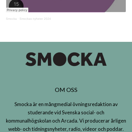
Smocka
·
Smockas nyheter 2024
OM OSS
Smocka är en mångmedial övningsredaktion av
studerande vid Svenska social- och
kommunalhögskolan och Arcada. Vi producerar årligen
webb- och tidningsnyheter, radio, videor och poddar.