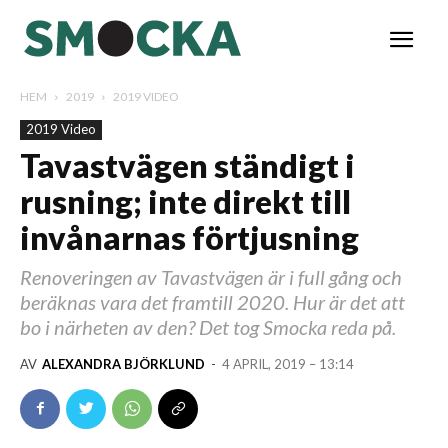
HEM
2019
2019 VIDEO
2019 Video
Tavastvägen ständigt i
rusning; inte direkt till
invånarnas förtjusning
Renoveringen av Tavastvägen är i full gång och
beräknas vara det framtill 2020. Hur är det att
bo i närheten av den? Det tog Smocka reda på.
AV
ALEXANDRA BJÖRKLUND
-
4 APRIL, 2019 – 13:14