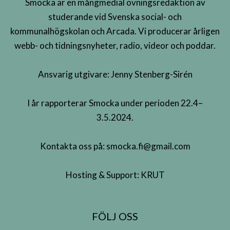
Smocka är en mångmedial övningsredaktion av
studerande vid Svenska social- och
kommunalhögskolan och Arcada. Vi producerar årligen
webb- och tidningsnyheter, radio, videor och poddar.
Ansvarig utgivare: Jenny Stenberg-Sirén
I år rapporterar Smocka under perioden 22.4–
3.5.2024.
Kontakta oss på:
smocka.fi@gmail.com
Hosting & Support:
KRUT
FÖLJ OSS