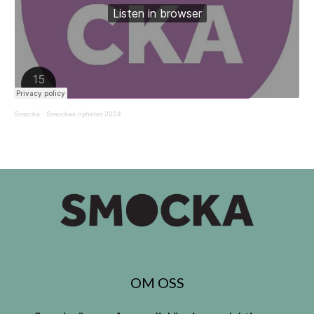
Smocka
·
Smockas nyheter 2024
OM OSS