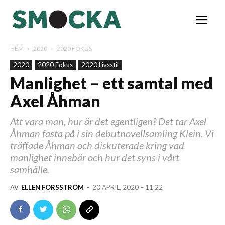
HEM
2020
2020 FOKUS
2020
2020 Fokus
2020 Livsstil
Manlighet – ett samtal med
Axel Åhman
Att vara man, hur är det egentligen? Det tar Axel
Åhman fasta på i sin debutnovellsamling Klein. Vi
träffade Åhman och diskuterade kring vad
manlighet innebär och hur det syns i vårt
samhälle.
AV
ELLEN FORSSTRÖM
-
20 APRIL, 2020 – 11:22