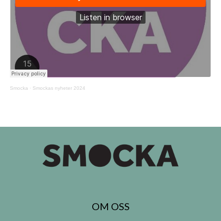
Smocka
·
Smockas nyheter 2024
OM OSS