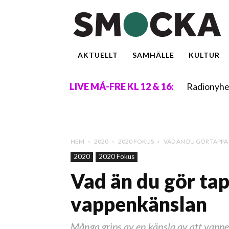
AKTUELLT
SAMHÄLLE
KULTUR
Radionyhe
LIVE MÅ-FRE KL 12 & 16:
HEM
2020
2020 FOKUS
VAD ÄN DU GÖR TAPPA
2020
2020 Fokus
Vad än du gör tap
vappenkänslan
Många grips av en känsla av att vappe