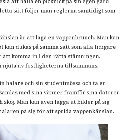
reslå att hålla en picknick på sin egen gård
detta sätt följer man reglerna samtidigt som
nkänslan är att laga en vappenbrunch. Man kan
et kan dukas på samma sätt som alla tidigare
r att komma in i den rätta stämningen.
 njuta av festligheterna tillsammans.
in halare och sin studentmössa och ta en
 samlas med sina vänner framför sina datorer
 skoj. Man kan även lägga ut bilder på sig
halaren på sig för att sprida vappenkänslan.