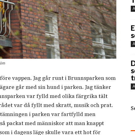
A
E
s
A
D
tröm
s
t
 före vappen.
Jag går runt i Brunnsparken som
ägare går med sin hund i parken. Jag tänker
A
nnsparken var fylld med olika färgrika tält
ådet var då fyllt med skratt, musik och prat.
S
 Stämningen i parken var fartfylld men
r så packat med människor att man knappt
 som i dagens läge skulle vara ett hot för