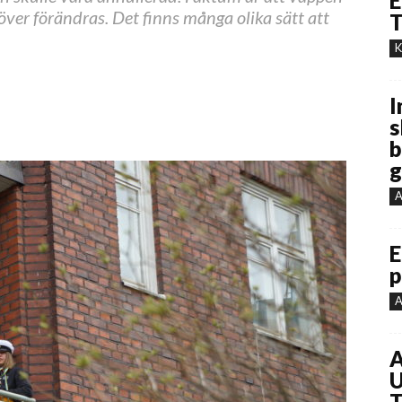
E
ver förändras. Det finns många olika sätt att
T
K
I
s
b
g
A
E
p
A
A
U
T