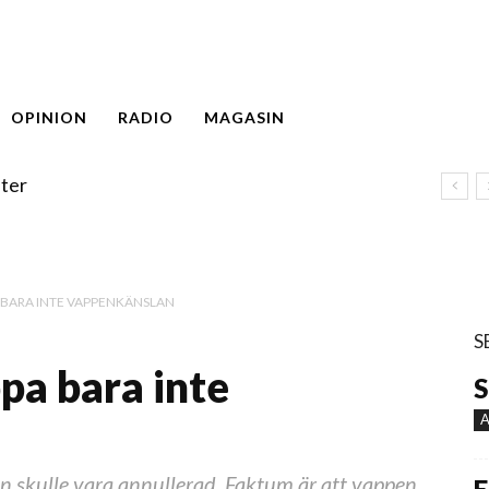
OPINION
RADIO
MAGASIN
ter
 BARA INTE VAPPENKÄNSLAN
S
pa bara inte
S
A
n skulle vara annullerad. Faktum är att vappen