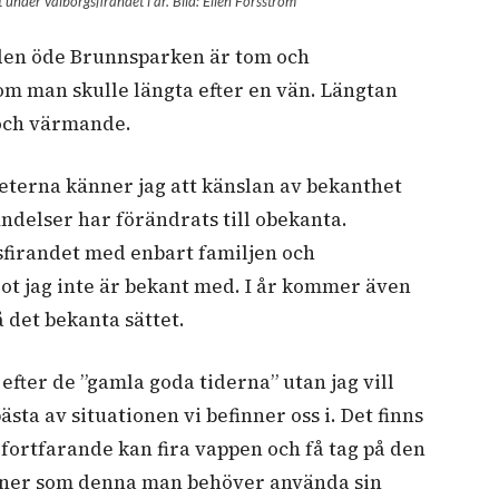
nder valborgsfirandet i år. Bild: Ellen Forsström
 den öde Brunnsparken är tom och
om man skulle längta efter en vän. Längtan
 och värmande.
eterna känner jag att känslan av bekanthet
ndelser har förändrats till obekanta.
sfirandet med enbart familjen och
ot jag inte är bekant med. I år kommer även
å det bekanta sättet.
efter de ”gamla goda tiderna” utan jag vill
sta av situationen vi befinner oss i. Det finns
fortfarande kan fira vappen och få tag på den
tioner som denna man behöver använda sin