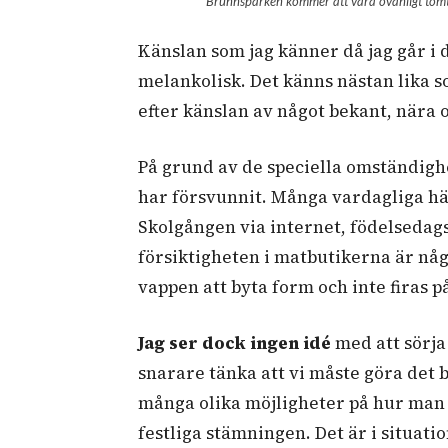
Brunnsparken kommer att vara ovanligt tomt u
Känslan som jag känner då jag går i
melankolisk. Det känns nästan lika s
efter känslan av något bekant, nära
På grund av de speciella omständigh
har försvunnit. Många vardagliga hä
Skolgången via internet, födelsedag
försiktigheten i matbutikerna är någ
vappen att byta form och inte firas p
Jag ser dock ingen idé
med att sörja 
snarare tänka att vi måste göra det bä
många olika möjligheter på hur man 
festliga stämningen. Det är i situa