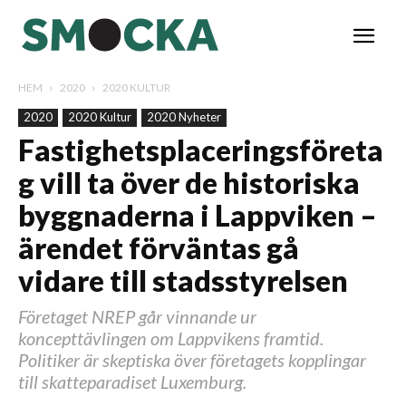
HEM
2020
2020 KULTUR
2020
2020 Kultur
2020 Nyheter
Fastighetsplaceringsföreta
g vill ta över de historiska
byggnaderna i Lappviken –
ärendet förväntas gå
vidare till stadsstyrelsen
Företaget NREP går vinnande ur
koncepttävlingen om Lappvikens framtid.
Politiker är skeptiska över företagets kopplingar
till skatteparadiset Luxemburg.