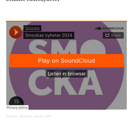
Smocka
·
Smockas nyheter 2024