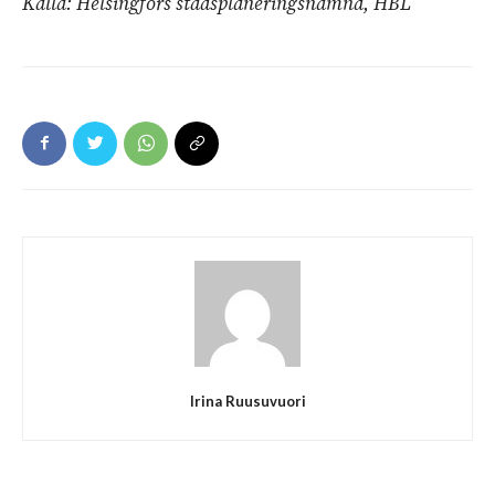
Källa: Helsingfors stadsplaneringsnämnd, HBL
Irina Ruusuvuori