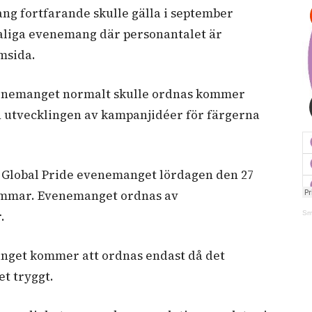
g fortfarande skulle gälla i september
liga evenemang där personantalet är
emsida.
nemanget normalt skulle ordnas kommer
ch utvecklingen av kampanjidéer för färgerna
i Global Pride evenemanget lördagen den 27
timmar. Evenemanget ordnas av
r.
Sm
nget kommer att ordnas endast då det
et tryggt.