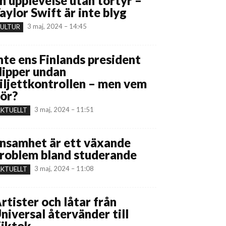
n upplevelse utan tortyr –
aylor Swift är inte blyg
3 maj, 2024 – 14:45
ULTUR
nte ens Finlands president
lipper undan
iljettkontrollen – men vem
ör?
3 maj, 2024 – 11:51
KTUELLT
nsamhet är ett växande
roblem bland studerande
3 maj, 2024 – 11:08
KTUELLT
rtister och låtar från
niversal återvänder till
iktok