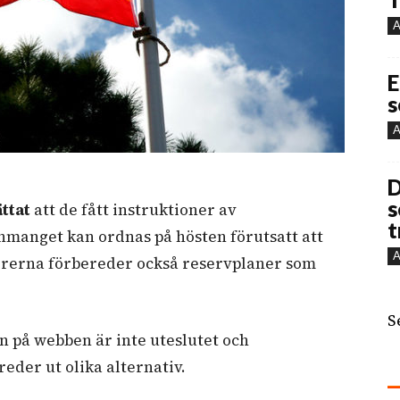
A
E
s
A
D
s
ttat
att de fått instruktioner av
t
manget kan ordnas på hösten förutsatt att
A
rerna förbereder också reservplaner som
S
en på webben
är inte uteslutet och
reder ut olika alternativ.