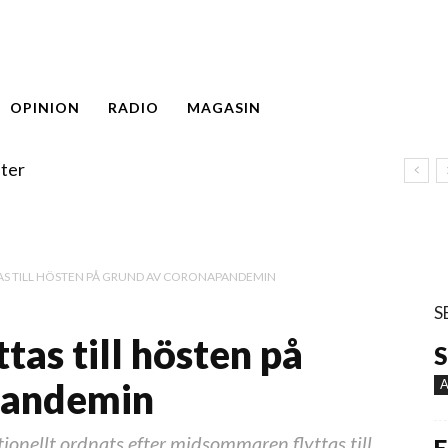
OPINION
RADIO
MAGASIN
ter
TTAS TILL HÖSTEN PÅ GRUND AV CORONAPANDEMIN
S
ttas till hösten på
S
pandemin
A
ionellt ordnats efter midsommaren flyttas till