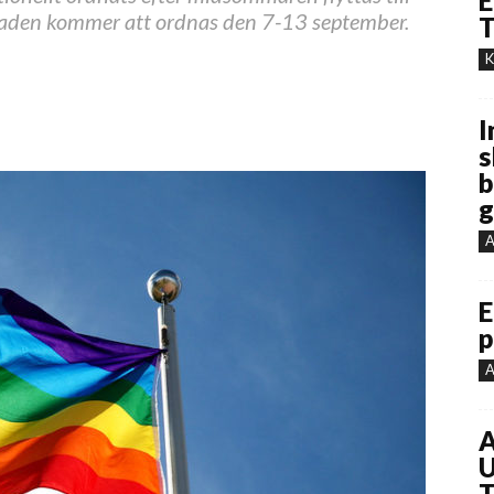
E
paraden kommer att ordnas den 7-13 september.
T
K
I
s
b
g
A
E
p
A
A
U
T