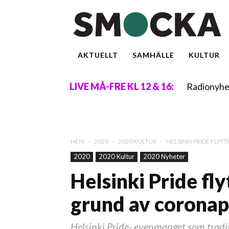
AKTUELLT
SAMHÄLLE
KULTUR
Radionyhe
LIVE MÅ-FRE KL 12 & 16:
HEM
2020
2020 KULTUR
HELSINKI PRIDE FLY
2020
2020 Kultur
2020 Nyheter
Helsinki Pride fly
grund av corona
Helsinki Pride- evenmanget som tradit