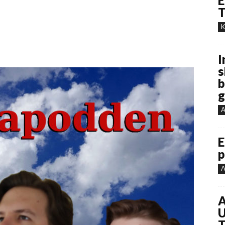
E
T
K
I
s
b
g
A
E
p
A
A
U
T