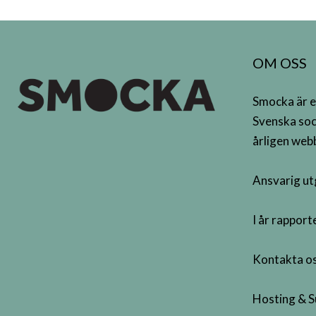
OM OSS
Smocka är e
Svenska soc
årligen webb
Ansvarig ut
I år rappor
Kontakta os
Hosting & S