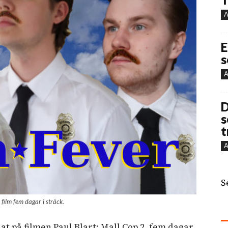
A
E
s
A
D
s
t
A
S
film fem dagar i sträck.
at på filmen Paul Blart: Mall Cop 2, fem dagar