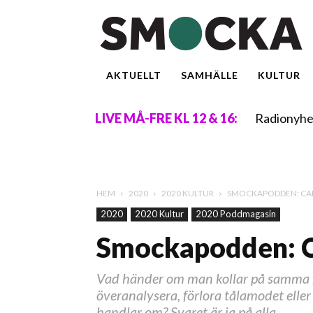
AKTUELLT
SAMHÄLLE
KULTUR
Radionyhe
LIVE MÅ-FRE KL 12 & 16:
HEM
2020
2020 KULTUR
SMOCKAPODDEN: CAB
2020
2020 Kultur
2020 Poddmagasin
Smockapodden: C
Vad händer om man kollar på samma f
överanalysera, förlora tålamodet elle
handlar om? Svaret är ja på alla.