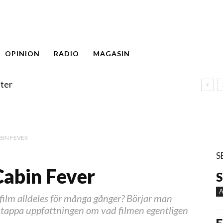
OPINION
RADIO
MAGASIN
ter
IN FEVER
S
abin Fever
S
A
ilm alldeles för många gånger? Börjar man
r tappa uppfattningen om vad filmen egentligen