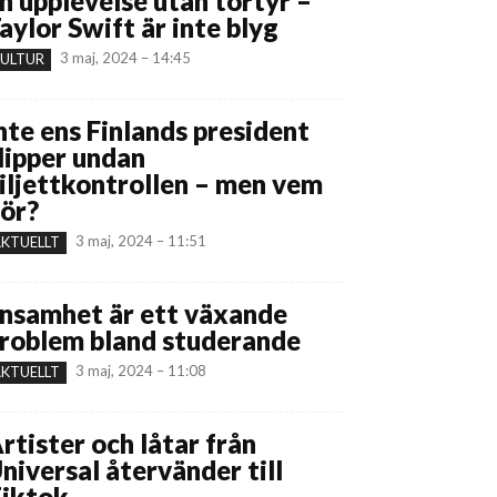
n upplevelse utan tortyr –
aylor Swift är inte blyg
3 maj, 2024 – 14:45
ULTUR
nte ens Finlands president
lipper undan
iljettkontrollen – men vem
ör?
3 maj, 2024 – 11:51
KTUELLT
nsamhet är ett växande
roblem bland studerande
3 maj, 2024 – 11:08
KTUELLT
rtister och låtar från
niversal återvänder till
iktok