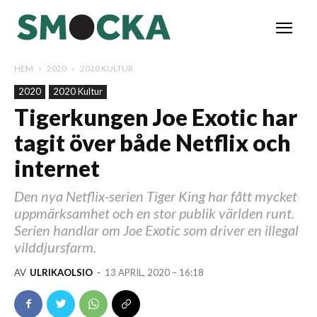
HEM
2020
2020 KULTUR
2020
2020 Kultur
Tigerkungen Joe Exotic har
tagit över både Netflix och
internet
Den nya Netflix-serien Tiger King har fått mycket
uppmärksamhet och en stor publik världen runt.
Serien handlar om Joe Exotic som driver en illegal
vilddjursfarm.
AV
ULRIKAOLSIO
-
13 APRIL, 2020 – 16:18