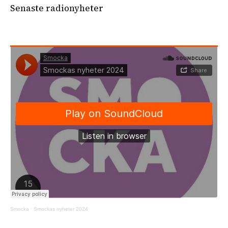
Senaste radionyheter
Smocka
·
Smockas nyheter 2024