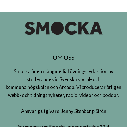
OM OSS
Smocka är en mångmedial övningsredaktion av
studerande vid Svenska social- och
kommunalhögskolan och Arcada. Vi producerar årligen
webb- och tidningsnyheter, radio, videor och poddar.
Ansvarig utgivare: Jenny Stenberg-Sirén
I år rapporterar Smocka under perioden 22.4–