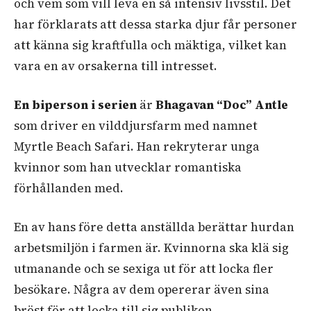
och vem som vill leva en så intensiv livsstil. Det
har förklarats att dessa starka djur får personer
att känna sig kraftfulla och mäktiga, vilket kan
vara en av orsakerna till intresset.
En biperson i serien
är
Bhagavan “Doc” Antle
som driver en vilddjursfarm med namnet
Myrtle Beach Safari. Han rekryterar unga
kvinnor som han utvecklar romantiska
förhållanden med.
En av hans före detta anställda berättar hurdan
arbetsmiljön i farmen är. Kvinnorna ska klä sig
utmanande och se sexiga ut för att locka fler
besökare. Några av dem opererar även sina
bröst för att locka till sig publiken.