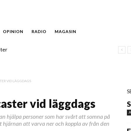
OPINION
RADIO
MAGASIN
ter
STER VID LÄGGDAGS
S
aster vid läggdags
S
A
kan hjälpa personer som har svårt att somna på
t hjärnan att varva ner och koppla av från den