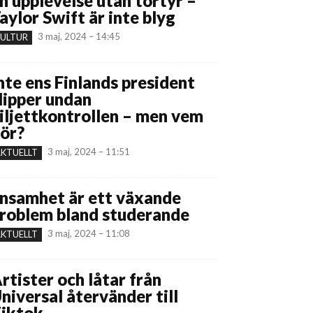
n upplevelse utan tortyr –
aylor Swift är inte blyg
3 maj, 2024 – 14:45
ULTUR
nte ens Finlands president
lipper undan
iljettkontrollen – men vem
ör?
3 maj, 2024 – 11:51
KTUELLT
nsamhet är ett växande
roblem bland studerande
3 maj, 2024 – 11:08
KTUELLT
rtister och låtar från
niversal återvänder till
iktok