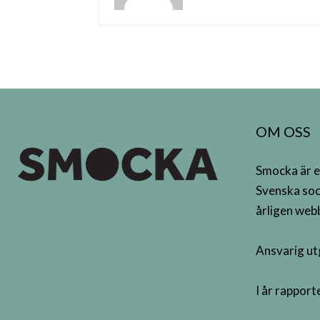
OM OSS
Smocka är e
Svenska soc
årligen webb
Ansvarig ut
I år rappor