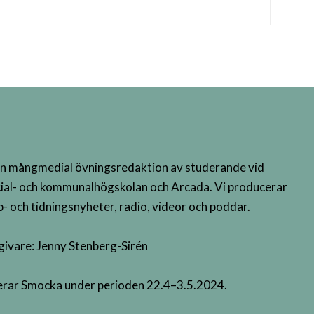
n mångmedial övningsredaktion av studerande vid
ial- och kommunalhögskolan och Arcada. Vi producerar
- och tidningsnyheter, radio, videor och poddar.
givare: Jenny Stenberg-Sirén
terar Smocka under perioden 22.4–3.5.2024.