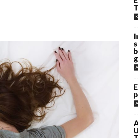
E
T
K
I
s
b
g
A
E
p
A
A
U
T