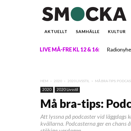
AKTUELLT
SAMHÄLLE
KULTUR
Radionyhe
LIVE MÅ-FRE KL 12 & 16:
HEM
2020
2020 LIVSSTIL
MÅ BRA-TIPS: PODCA
2020
2020 Livsstil
Må bra-tips: Podc
Att lyssna på podcaster vid läggdags 
kvällarna. Podcasterna ger en chans å
stökiga vardagen.