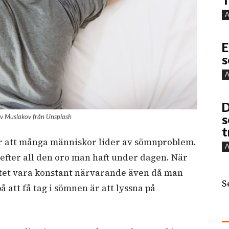
A
E
s
A
D
s
av Muslakov från Unsplash
t
akar att många människor lider av sömnproblem.
A
 efter all den oro man haft under dagen. När
etet vara konstant närvarande även då man
S
å att få tag i sömnen är att lyssna på